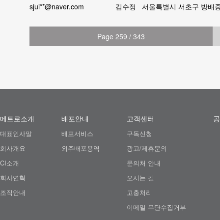
sjui**@naver.com
김수정
서울특별시 서초구 방배
Page 259 / 343
메트로소개
배포안내
고객센터
공
대표인사말
배포서비스
구독신청
회사개요
외주배포용역
광고/제휴문의
CI소개
문의처 안내
회사연혁
오시는 길
조직안내
고충처리
이메일 무단수집거부