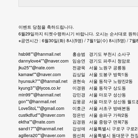
이벤트 당첨을 축하드립니다.
6월29일까지 티켓수령하시기 바랍니다. 오시는 순서대로 원하
※공연시간 : 6월30일(화) 8시(5명) / 7월1일(수) 8시(5명) / 7월
hsb98**@hanmail.net
홍승범
경기도 부천시 소사구
dannylove4**@naver.com
임승연
경기도 파주시 청암로
jku25**@nate.com
전광욱
서울 노원구 공릉동
kamawi**@naver.com
김상일
서울 도봉구 방학1동
hyunsuk7**@hanmail.net
권현숙
서울 동작구 노량진2동
kyung3**@lycos.co.kr
이경원
서울 동작구 상도동
min99**@hanmail.net
강민경
서울 마포구 성산동
gon**@hanmail.net
김웅공
서울 마포구 성산동 월드
LoveStoL**@gmail.com
이호근
서울 서초구 방배본동
custkdfud**@naver.com
정은빈
서울 송파구 가락2동
ektha**@nate.com
김경원
서울 중랑구 면목7동
sand17**@hanmail.net
강성애
서울특별시 구로구 구로
agillera20**@naver.com
원선희
서울특별시 동대문구 천