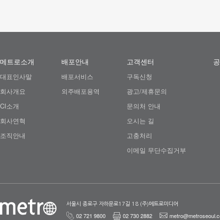
메트로소개
배포안내
고객센터
공
대표인사말
배포서비스
구독신청
회사개요
외주배포용역
광고/제휴문의
CI소개
문의처 안내
회사연혁
오시는 길
조직안내
고충처리
이메일 무단수집거부
서울시 종로구 자하문로17길 18 (주)메트로미디어
02 721 9800
02 730 2882
metro@metroseoul.c