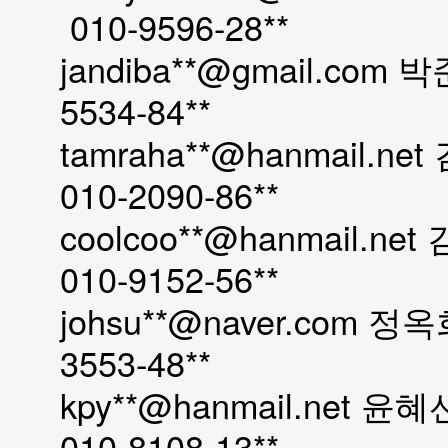
010-9596-28**
jandiba**@gmail.co
5534-84**
tamraha**@hanmail
010-2090-86**
coolcoo**@hanmail.
010-9152-56**
johsu**@naver.com 
3553-48**
kpy**@hanmail.net
010-8108-13**