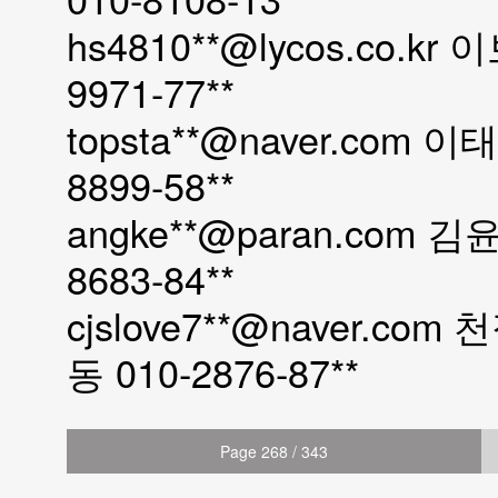
hs4810**@lycos.co.
9971-77**
topsta**@naver.com
8899-58**
angke**@paran.com
8683-84**
cjslove7**@naver.
동 010-2876-87**
Page 268 / 343