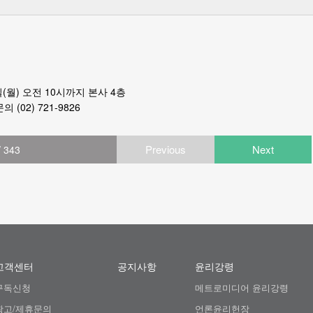
일(월) 오전 10시까지 본사 4층
02) 721-9826
Previous
Next
/ 343
고객센터
공지사항
윤리강령
구독신청
메트로미디어 윤리강령
광고/제휴문의
언론윤리헌장