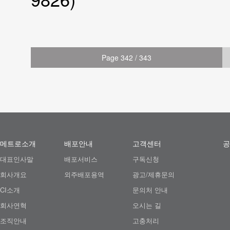
Page 342 / 343
메트로소개
배포안내
고객센터
공
대표인사말
배포서비스
구독신청
회사개요
외주배포용역
광고/제휴문의
CI소개
문의처 안내
회사연혁
오시는 길
조직안내
고충처리